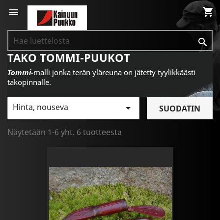
shopping_cart


TAKO TOMMI-PUUKOT
Tommi-
malli jonka terän yläreuna on jätetty tyylikkäästi
takopinnalle.
Hinta, nouseva

SUODATIN
Näytetään 1-6 yht. 6 tuotteesta