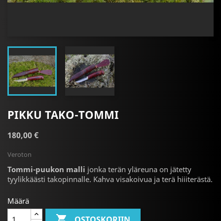
PIKKU TAKO-TOMMI
180,00 €
Veroton
Tommi-puukon malli
jonka terän yläreuna on jätetty
tyylikkäästi takopinnalle. Kahva visakoivua ja terä hiiiterästä.
Määrä

OSTOSKORIIN