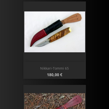
Nikkari-Tommi 65
Hinta
180,00 €