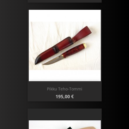
Pikku Teho-Tommi
Hinta
195,00 €