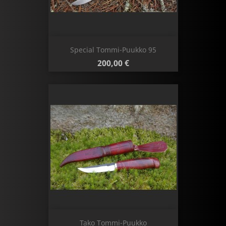
Special Tommi-Puukko 95
Hinta
200,00 €
Tako Tommi-Puukko