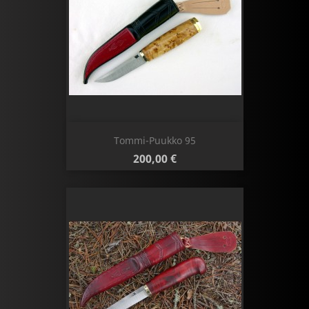
Tommi-Puukko 95
Hinta
200,00 €