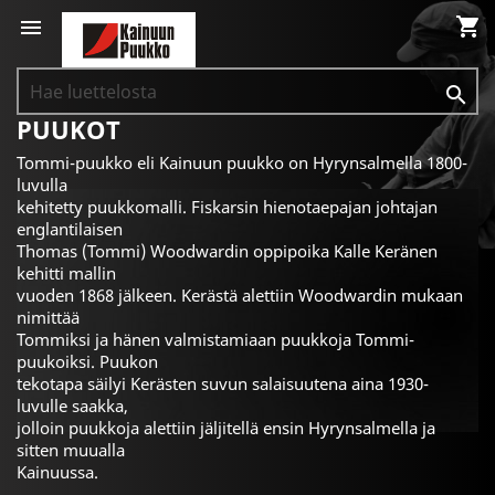
shopping_cart


PUUKOT
Tommi-puukko eli Kainuun puukko on Hyrynsalmella 1800-
luvulla
kehitetty puukkomalli. Fiskarsin hienotaepajan johtajan
englantilaisen
Thomas (Tommi) Woodwardin oppipoika Kalle Keränen
kehitti mallin
vuoden 1868 jälkeen. Kerästä alettiin Woodwardin mukaan
nimittää
Tommiksi ja hänen valmistamiaan puukkoja Tommi-
puukoiksi. Puukon
tekotapa säilyi Kerästen suvun salaisuutena aina 1930-
luvulle saakka,
jolloin puukkoja alettiin jäljitellä ensin Hyrynsalmella ja
sitten muualla
Kainuussa.