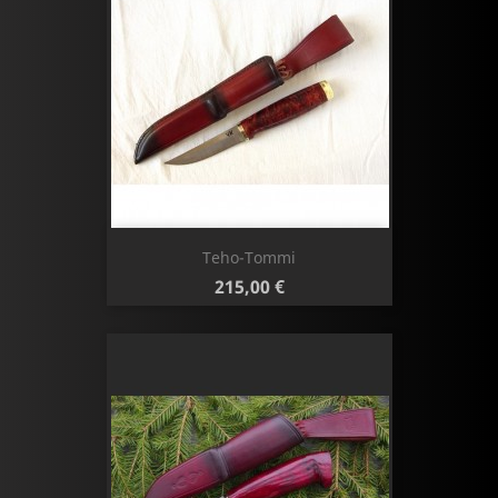
Teho-Tommi
Hinta
215,00 €