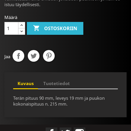
istuu täydellisesti.
Määrä

OSTOSKORIIN
Jaa
Kuvaus
Tuotetiedot
Terän pituus 90 mm, leveys 19 mm ja puukon
kokonaispituus n. 215 mm.
Facebook
Twitter
Instagram