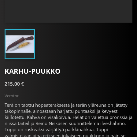
KARHU-PUUKKO
215,00 €
Veroton
Terä on taottu hopeateräksestä ja terän yläreuna on jätetty
takopinnalle, ainoastaan harjattu puhtaaksi ja kevyesti
kiillotettu. Kahva on visakoivua. Helat on valettua pronssia ja
niissä taiteilija Reino Niskasen suunnittelema ilveshahmo.
Tuppi on ruskeaksi värjättyä parkkinahkaa. Tuppi
valmistetaan aina erikseen jokaiseen puukkoon ja näin se