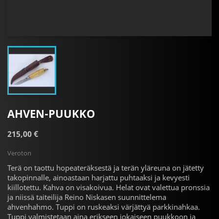
AHVEN-PUUKKO
215,00 €
Veroton
Terä on taottu hopeateräksestä ja terän yläreuna on jätetty
takopinnalle, ainoastaan harjattu puhtaaksi ja kevyesti
kiillotettu. Kahva on visakoivua. Helat ovat valettua pronssia
ja niissä taiteilija Reino Niskasen suunnittelema
ahvenhahmo. Tuppi on ruskeaksi värjättyä parkkinahkaa.
Tuppi valmistetaan aina erikseen jokaiseen puukkoon ja