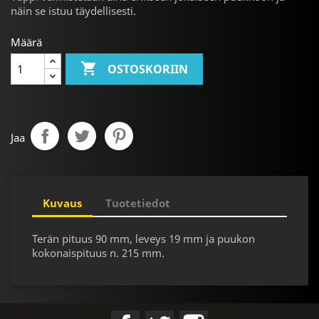
näin se istuu täydellisesti.
Määrä

OSTOSKORIIN
Jaa
Kuvaus
Tuotetiedot
Terän pituus 90 mm, leveys 19 mm ja puukon
kokonaispituus n. 215 mm.
Facebook
Twitter
Instagram