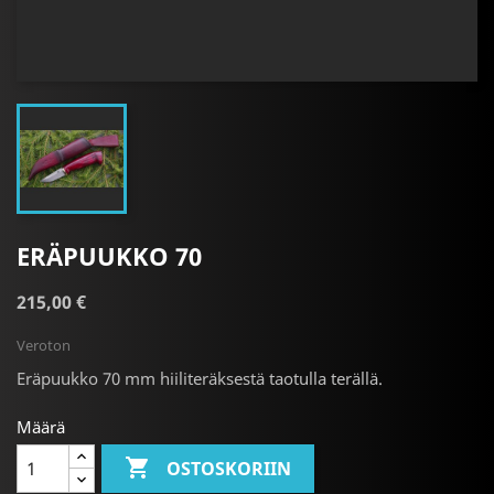
ERÄPUUKKO 70
215,00 €
Veroton
Eräpuukko 70 mm hiiliteräksestä taotulla terällä.
Määrä

OSTOSKORIIN