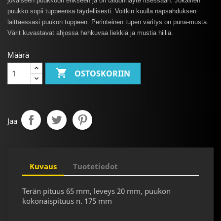
jokaiseen puukkoon erikseen ja on taidonnäyte itsessään. Jokainen
puukko sopii tuppeensa täydellisesti. Voitkin kuulla napsahduksen
laittaessasi puukon tuppeen. Perinteinen tupen väritys on puna-musta.
Värit kuvastavat ahjossa hehkuvaa liekkiä ja mustia hiiliä.
Määrä

OSTOSKORIIN
Jaa
Kuvaus
Tuotetiedot
Terän pituus 65 mm, leveys 20 mm, puukon
kokonaispituus n. 175 mm