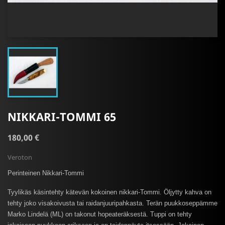
NIKKARI-TOMMI 65
180,00 €
Veroton
Perinteinen Nikkari-Tommi
Tyylikäs käsintehty kätevän kokoinen nikkari
-Tommi. Ö
ljytty kahva on
tehty joko visakoivusta tai raidanjuuripahkasta. Terän puukkoseppämme
Marko Lindelä (ML) on takonut hopeateräksestä. Tuppi on tehty