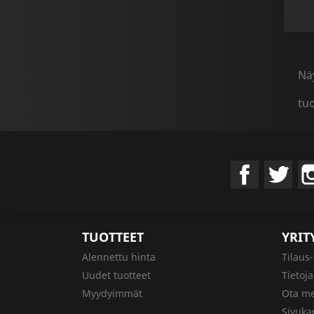
Näy
tu
Facebook
Twit
TUOTTEET
YRI
Alennettu hinta
Tilaus
Uudet tuotteet
Tietoj
Myydyimmät
Ota me
Sivuka