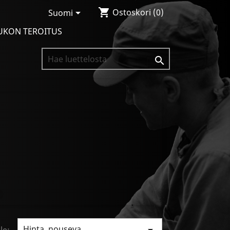
shopping_cart

Ostoskori
(0)
Suomi
UKON TEROITUS

Hinta, nouseva