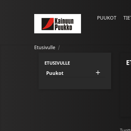
PUUKOT
TIE
Etusivulle
E
ETUSIVULLE

Puukot
Tuott