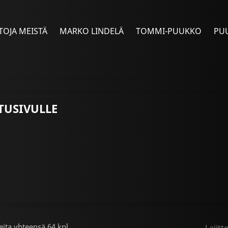
TOJA MEISTÄ
MARKO LINDELÄ
TOMMI-PUUKKO
PU
TUSIVULLE
eita yhteensä 64 kpl.