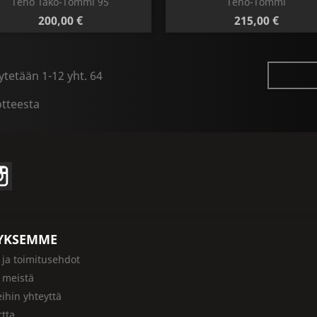
Teho Tako-Tommi 95
Teho-Tommi
Hinta
Hinta
200,00 €
215,00 €
tetään 1-12 yht. 64
otteesta
ter
Instagram
TYKSEMME
- ja toimitusehdot
a meistä
ihin yhteyttä
rtta