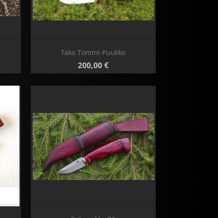
Pikakatselu

Tako Tommi-Puukko
Hinta
200,00 €
Pikakatselu
