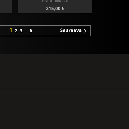
Eräpuukko 70
Hinta
215,00 €
1
Seuraava
2
3
…
6
